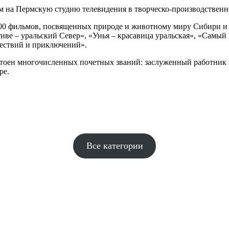
ом на Пермскую студию телевидения в творческо-производствен
 100 фильмов, посвященных природе и животному миру Сибири и У
иве – уральский Север», «Унья – красавица уральская», «Самый
шествий и приключений».
тоен многочисленных почетных званий: заслуженный работник ку
ре.
Все категории