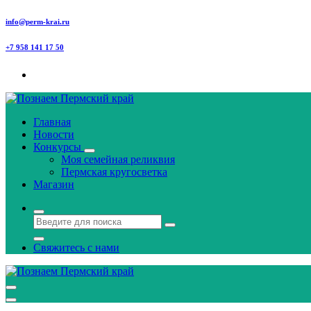
Перейти
info@perm-krai.ru
к
содержанию
+7 958 141 17 50
Главная
Новости
Конкурсы
Моя семейная реликвия
Пермская кругосветка
Магазин
Свяжитесь с нами