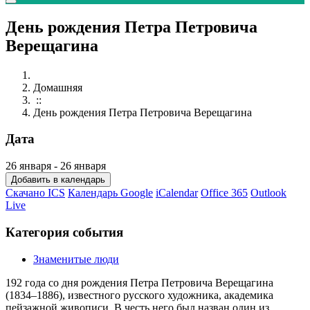
День рождения Петра Петровича
Верещагина
Домашняя
::
День рождения Петра Петровича Верещагина
Дата
26 января - 26 января
Добавить в календарь
Скачано ICS
Календарь Google
iCalendar
Office 365
Outlook
Live
Категория события
Знаменитые люди
192
года со дня рождения Петра Петровича Верещагина
(1834–1886), известного русского художника, академика
пейзажной живописи. В честь него был назван один из