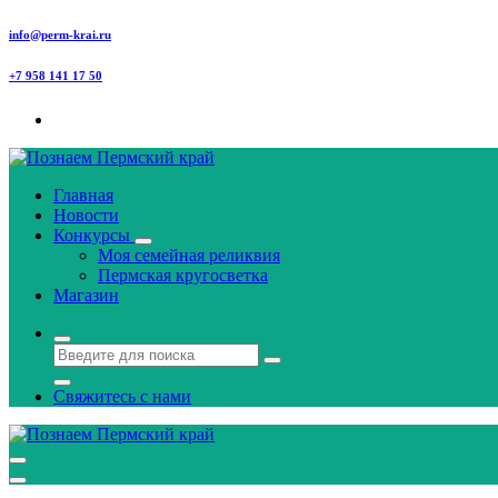
info@perm-krai.ru
+7 958 141 17 50
Главная
Новости
Конкурсы
Моя семейная реликвия
Пермская кругосветка
Магазин
Свяжитесь с нами